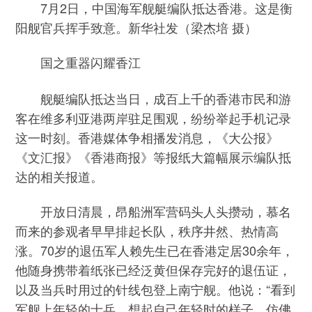
7月2日，中国海军舰艇编队抵达香港。这是衡
阳舰官兵挥手致意。新华社发（梁杰培 摄）
国之重器闪耀香江
舰艇编队抵达当日，成百上千的香港市民和游
客在维多利亚港两岸驻足围观，纷纷举起手机记录
这一时刻。香港媒体争相播发消息，《大公报》
《文汇报》《香港商报》等报纸大篇幅展示编队抵
达的相关报道。
开放日清晨，昂船洲军营码头人头攒动，慕名
而来的参观者早早排起长队，秩序井然、热情高
涨。70岁的退伍军人赖先生已在香港定居30余年，
他随身携带着纸张已经泛黄但保存完好的退伍证，
以及当兵时用过的针线包登上南宁舰。他说：“看到
军舰上年轻的士兵，想起自己年轻时的样子，仿佛